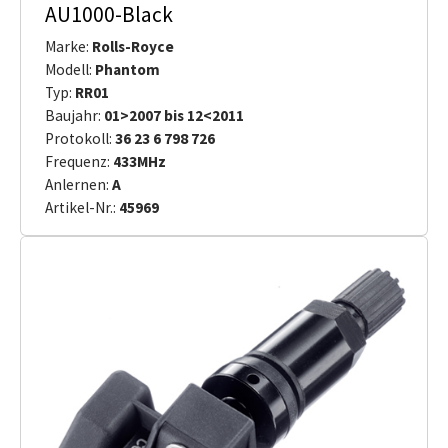
AU1000-Black
Marke:
Rolls-Royce
Modell:
Phantom
Typ:
RR01
Baujahr:
01>2007 bis 12<2011
Protokoll:
36 23 6 798 726
Frequenz:
433MHz
Anlernen:
A
Artikel-Nr.:
45969