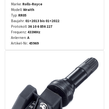
Marke:
Rolls-Royce
Modell:
Wraith
Typ:
RR05
Baujahr:
01>2013 bis 01<2022
Protokoll:
36 10 6 856 227
Frequenz:
433MHz
Anlernen:
A
Artikel-Nr.:
45969