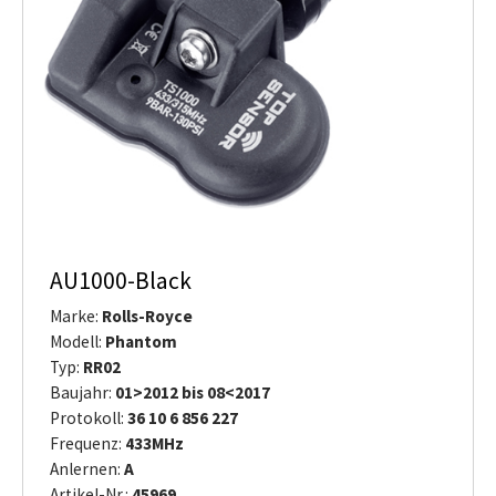
AU1000-Black
Marke:
Rolls-Royce
Modell:
Phantom
Typ:
RR02
Baujahr:
01>2012 bis 08<2017
Protokoll:
36 10 6 856 227
Frequenz:
433MHz
Anlernen:
A
Artikel-Nr.:
45969