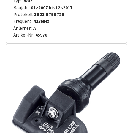
Typ:
RR02
Baujahr:
01>2007 bis 12<2017
Protokoll:
36 23 6 798 726
Frequenz:
433MHz
Anlernen:
A
Artikel-Nr.:
45970