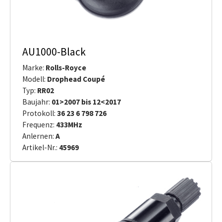
AU1000-Black
Marke:
Rolls-Royce
Modell:
Drophead Coupé
Typ:
RR02
Baujahr:
01>2007 bis 12<2017
Protokoll:
36 23 6 798 726
Frequenz:
433MHz
Anlernen:
A
Artikel-Nr.:
45969