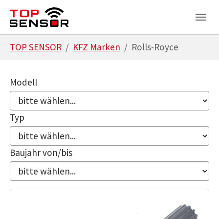
Zum Hauptinhalt springen
Skip to page footer
Sie sind hier:
TOP SENSOR
KFZ Marken
Rolls-Royce
Modell
Typ
Baujahr von/bis