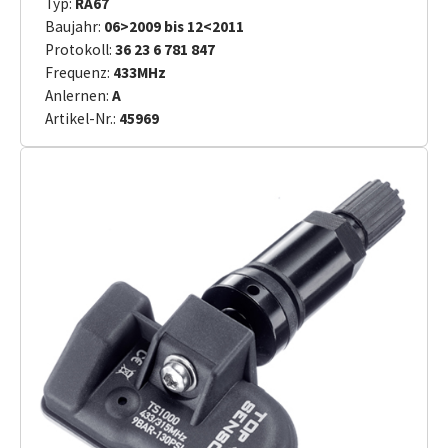
Typ:
RA67
Baujahr:
06>2009 bis 12<2011
Protokoll:
36 23 6 781 847
Frequenz:
433MHz
Anlernen:
A
Artikel-Nr.:
45969