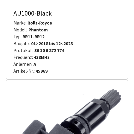
AU1000-Black
Marke:
Rolls-Royce
Modell:
Phantom
Typ:
RR11-RR12
Baujahr:
01>2018 bis 12<2023
Protokoll:
36 10 6 872 774
Frequenz:
433MHz
Anlernen:
A
Artikel-Nr.:
45969