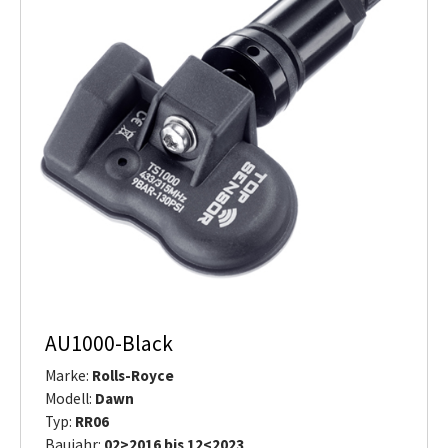
AU1000-Black
Marke:
Rolls-Royce
Modell:
Dawn
Typ:
RR06
Baujahr:
02>2016 bis 12<2023