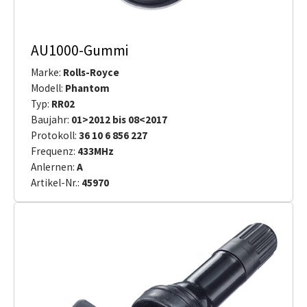
AU1000-Gummi
Marke:
Rolls-Royce
Modell:
Phantom
Typ:
RR02
Baujahr:
01>2012 bis 08<2017
Protokoll:
36 10 6 856 227
Frequenz:
433MHz
Anlernen:
A
Artikel-Nr.:
45970