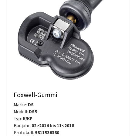
Foxwell-Gummi
Marke:
DS
Modell:
DS5
Typ:
K/KF
Baujahr:
02>2014 bis 11<2018
Protokoll:
9811536380