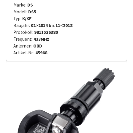
Marke:
DS
Modell:
DS5
Typ:
K/KF
Baujahr:
02>2014 bis 11<2018
Protokoll:
9811536380
Frequenz:
433MHz
Anlernen:
OBD
Artikel-Nr.:
45968