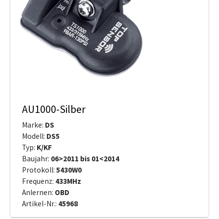
AU1000-Silber
Marke:
DS
Modell:
DS5
Typ:
K/KF
Baujahr:
06>2011 bis 01<2014
Protokoll:
5430W0
Frequenz:
433MHz
Anlernen:
OBD
Artikel-Nr.:
45968