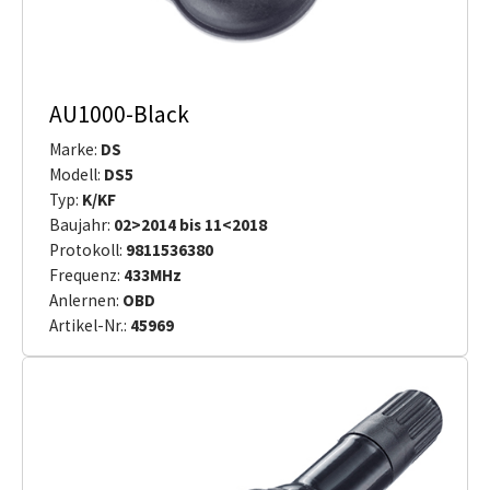
AU1000-Black
Marke:
DS
Modell:
DS5
Typ:
K/KF
Baujahr:
02>2014 bis 11<2018
Protokoll:
9811536380
Frequenz:
433MHz
Anlernen:
OBD
Artikel-Nr.:
45969