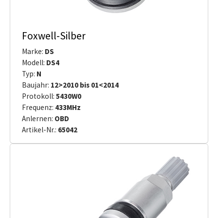
Foxwell-Silber
Marke:
DS
Modell:
DS4
Typ:
N
Baujahr:
12>2010 bis 01<2014
Protokoll:
5430W0
Frequenz:
433MHz
Anlernen:
OBD
Artikel-Nr.:
65042