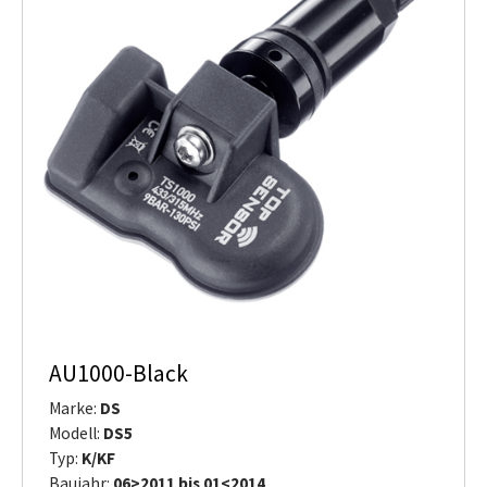
AU1000-Black
Marke:
DS
Modell:
DS5
Typ:
K/KF
Baujahr:
06>2011 bis 01<2014