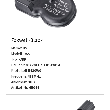
Foxwell-Black
Marke:
DS
Modell:
DS5
Typ:
K/KF
Baujahr:
06>2011 bis 01<2014
Protokoll:
5430W0
Frequenz:
433MHz
Anlernen:
OBD
Artikel-Nr.:
65044