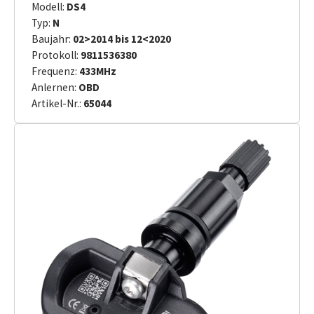
Modell:
DS4
Typ:
N
Baujahr:
02>2014 bis 12<2020
Protokoll:
9811536380
Frequenz:
433MHz
Anlernen:
OBD
Artikel-Nr.:
65044