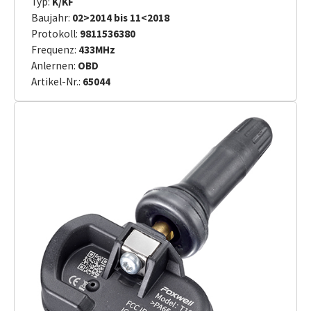
Typ:
K/KF
Baujahr:
02>2014 bis 11<2018
Protokoll:
9811536380
Frequenz:
433MHz
Anlernen:
OBD
Artikel-Nr.:
65044