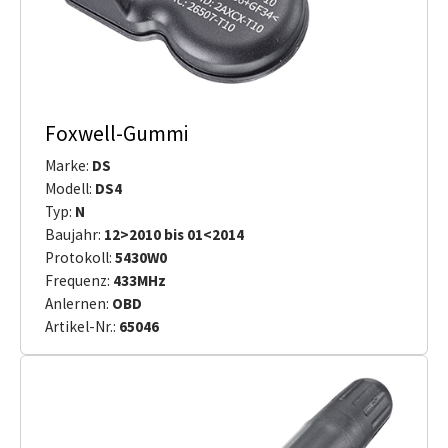
Foxwell-Gummi
Marke:
DS
Modell:
DS4
Typ:
N
Baujahr:
12>2010 bis 01<2014
Protokoll:
5430W0
Frequenz:
433MHz
Anlernen:
OBD
Artikel-Nr.:
65046