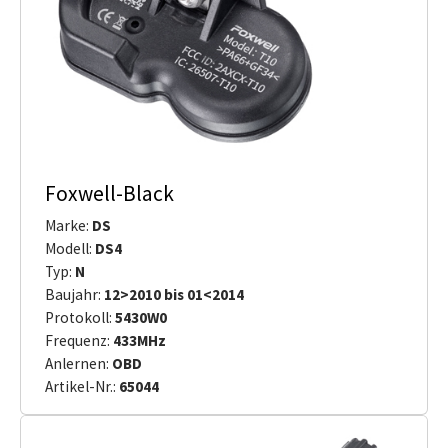
Foxwell-Black
Marke:
DS
Modell:
DS4
Typ:
N
Baujahr:
12>2010 bis 01<2014
Protokoll:
5430W0
Frequenz:
433MHz
Anlernen:
OBD
Artikel-Nr.:
65044