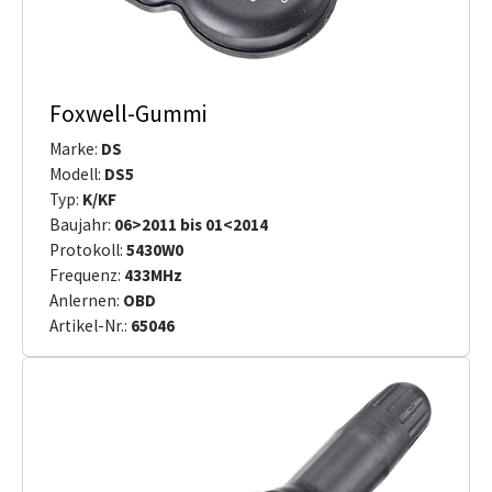
Foxwell-Gummi
Marke:
DS
Modell:
DS5
Typ:
K/KF
Baujahr:
06>2011 bis 01<2014
Protokoll:
5430W0
Frequenz:
433MHz
Anlernen:
OBD
Artikel-Nr.:
65046