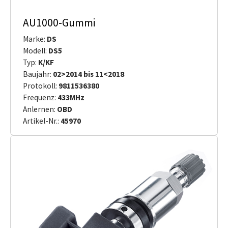
AU1000-Gummi
Marke:
DS
Modell:
DS5
Typ:
K/KF
Baujahr:
02>2014 bis 11<2018
Protokoll:
9811536380
Frequenz:
433MHz
Anlernen:
OBD
Artikel-Nr.:
45970