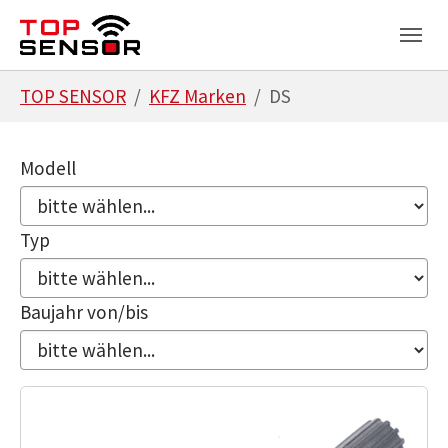
Zum Hauptinhalt springen
Skip to page footer
Sie sind hier:
TOP SENSOR
KFZ Marken
DS
Modell
Typ
Baujahr von/bis