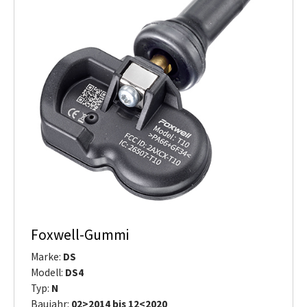
Foxwell-Gummi
Marke:
DS
Modell:
DS4
Typ:
N
Baujahr:
02>2014 bis 12<2020