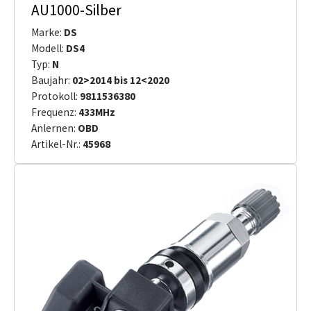
AU1000-Silber
Marke:
DS
Modell:
DS4
Typ:
N
Baujahr:
02>2014 bis 12<2020
Protokoll:
9811536380
Frequenz:
433MHz
Anlernen:
OBD
Artikel-Nr.:
45968