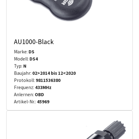
AU1000-Black
Marke:
DS
Modell:
DS4
Typ:
N
Baujahr:
02>2014 bis 12<2020
Protokoll:
9811536380
Frequenz:
433MHz
Anlernen:
OBD
Artikel-Nr.:
45969