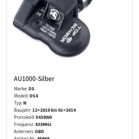
AU1000-Silber
Marke:
DS
Modell:
DS4
Typ:
N
Baujahr:
12>2010 bis 01<2014
Protokoll:
5430W0
Frequenz:
433MHz
Anlernen:
OBD
Artikel-Nr.:
45968