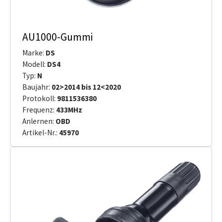
AU1000-Gummi
Marke:
DS
Modell:
DS4
Typ:
N
Baujahr:
02>2014 bis 12<2020
Protokoll:
9811536380
Frequenz:
433MHz
Anlernen:
OBD
Artikel-Nr.:
45970